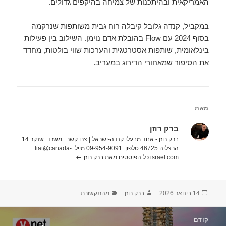
האמריקאית ובהיתכנות של צמיחה בהיקפים גדולים.
במקביל, קנדה גלובל קיבלה רוח גבית משותפות שנרקמה
בסוף 2024 עם Flow בהובלת אדם נוימן. השילוב בין פעילות
בינלאומית, שותפות אסטרטגית והערכות שווי בולטות, מחדד
את הסיפור שמאחורי הדירוג במעריב.
מאת
ברק רוזן
ברק רוזן - אחד מבעלי קנדה-ישראל | צרו קשר : משרד: שנקר 14
הרצליה 46725 טלפון: 09-954-9091 מייל: liat@canada-
israel.com
כל הפוסטים מאת ברק רוזן‏
פורסם
מחבר
קטגוריות
14 בינואר 2026
ברק רוזן
מהתקשורת
בתאריך
יווט
קודם