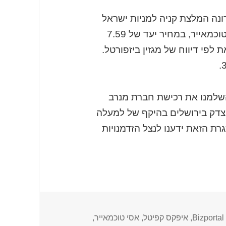
נה המלצת קניה למניות ישראל
קנדה, הנמצאת בשליטתם של ברק רוזן ואסי טוכמאייר, במחיר יעד של 7.59
ה הנוכחי, זאת לפי דיווח של מגזין ביזפורטל.
השלמנו את רכישת חברת מנרב
 צדק בירושלים בהיקף של למעלה
ת הזאת ידענו לנצל הזדמנויות
תגיות
Bizportal
,
איפקס קפיטל
,
אסי טוכמאייר
,