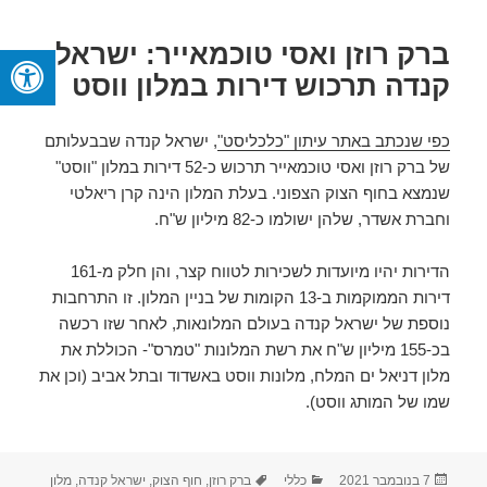
ברק רוזן ואסי טוכמאייר: ישראל
קנדה תרכוש דירות במלון ווסט
כפי שנכתב באתר עיתון "כלכליסט"
, ישראל קנדה שבבעלותם
של ברק רוזן ואסי טוכמאייר תרכוש כ-52 דירות במלון "ווסט"
שנמצא בחוף הצוק הצפוני. בעלת המלון הינה קרן ריאלטי
וחברת אשדר, שלהן ישולמו כ-82 מיליון ש"ח.
הדירות יהיו מיועדות לשכירות לטווח קצר, והן חלק מ-161
דירות הממוקמות ב-13 הקומות של בניין המלון. זו התרחבות
נוספת של ישראל קנדה בעולם המלונאות, לאחר שזו רכשה
בכ-155 מיליון ש"ח את רשת המלונות "טמרס"- הכוללת את
מלון דניאל ים המלח, מלונות ווסט באשדוד ובתל אביב (וכן את
שמו של המותג ווסט).
פורסם
קטגוריות
תגיות
7 בנובמבר 2021
כללי
ברק רוזן
,
חוף הצוק
,
ישראל קנדה
,
מלון