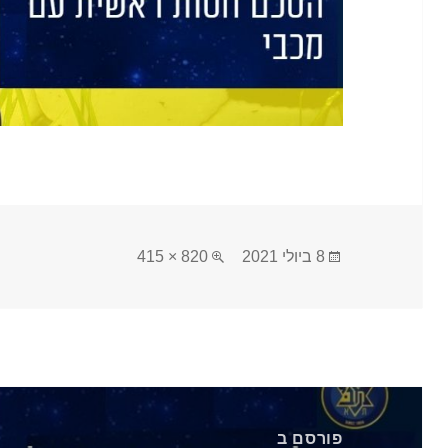
פורסם
מסך
8 ביולי 2021
820 × 415
בתאריך
מלא
ניווט
פורסם ב