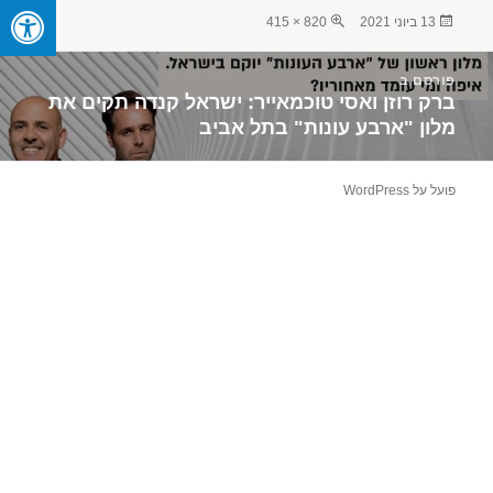
פורסם
מסך
13 ביוני 2021
820 × 415
בתאריך
מלא
יווט
פורסם ב
ברק רוזן ואסי טוכמאייר: ישראל קנדה תקים את
מלון "ארבע עונות" בתל אביב
פועל על WordPress