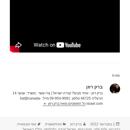
מאת
ברק רוזן
ברק רוזן - אחד מבעלי קנדה-ישראל | צרו קשר : משרד: שנקר 14
הרצליה 46725 טלפון: 09-954-9091 מייל: liat@canada-
israel.com
כל הפוסטים מאת ברק רוזן‏
פורסם
מחבר
קטגוריות
תגיות
1 בפברואר 2022
ברק רוזן
מהתקשורת
אסי טוכמאייר
,
בתאריך
ברק רוזן
,
גלית גלוב
,
חיים כצמן
,
ישראל קנדה
,
כלכליסט
,
נדל"ן בישראל
,