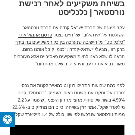
בשיחת משקיעים לאחר רכישת
נורסטאר | כלכליסט
עקב מיזוגה של חברת ישראל-קנדה עם חברת נורסטאר,
השולטת על 'גזית גלוב', של חיים כצמן,
פרסם אתמול אתר
"כלכליסט" על הישיבה שנערכה בין כל המשקיעים בה בירך
ברק רוזן
, מבעלי 'ישראל-קנדה': "כצמן קיבל אותנו בחום.
הראנו לו שלא באנו להיות משקיעים פאסיביים אלא מעורבים
מאוד. נביא את הרעב והידע הרב שלנו מהתחום".
לפני כמה שבועות התחילו רוזן וטוכמאייר לקנות את נכסי
'נורסטאר' וחקרו את השטח באופן מעמיק. "בהתחלה קנינו
4.99% בשווי של פחות מחצי מההון העצמי, שעומד על 2.2
מיליארד שקל", אמר רוזן בשיחה. כיום הם מחזיקים ב- 22.6%
מניות נורסטאר שנרכשו לפי שווי כולל של 1.4 מיליארד שקל.