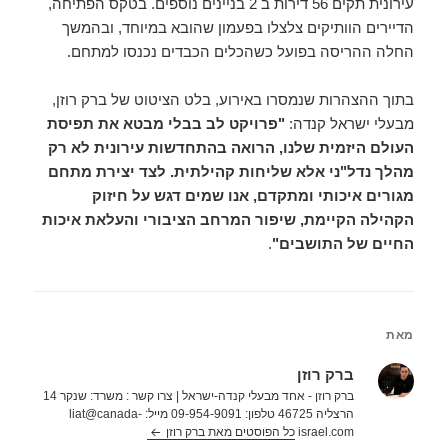
עירונית תקים 56 דירות ב 2 בניינים נוספים. בטקס הפתיחה,
הדיירים הוותיקים צלצלו בפעמון שהובא במיוחד, ובהמשך
החלה ההריסה בפועל כשהכלים הכבדים נכנסו למתחם.
בתוך ההצהרות שנמסרו באירוע, בלט הציטוט של ברק רוזן,
מבעלי ישראל קנדה:
"פרויקט לב בבלי מבטא את תפיסת
העולם היזמית שלנו, הרואה בהתחדשות עירונית לא רק
מהלך נדל"ני אלא שליחות קהילתית. לצד יצירת מתחם
מגורים איכותי ומתקדם, אנו שמים דגש על חיזוק
הקהילה הקיימת, שיפור המרחב הציבורי והעלאת איכות
החיים של התושבים"
.
מאת
ברק רוזן
ברק רוזן - אחד מבעלי קנדה-ישראל | צרו קשר : משרד: שנקר 14
הרצליה 46725 טלפון: 09-954-9091 מייל: liat@canada-
israel.com
כל הפוסטים מאת ברק רוזן‏