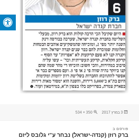
פורסם
מסך
3 במרץ 2017
350 × 534
בתאריך
מלא
יווט
פורסם ב
ברק רוזן (קנדה-ישראל) נבחר ע"י גלובס ליזם