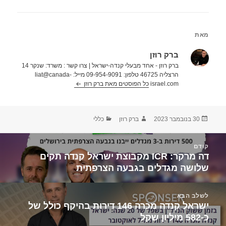
מאת
ברק רוזן
ברק רוזן - אחד מבעלי קנדה-ישראל | צרו קשר : משרד: שנקר 14
הרצליה 46725 טלפון: 09-954-9091 מייל: liat@canada-
israel.com
כל הפוסטים מאת ברק רוזן‏
פורסם
מחבר
קטגוריות
30 בנובמבר 2023
ברק רוזן
כללי
בתאריך
יווט
קודם
דה מרקר: ICR מקבוצת ישראל קנדה תקים
הפוסט
שלושה מגדלים בגבעה הצרפתית
הקודם:
לשלב הבא
ישראל קנדה מכרה 146 דירות בהיקף כולל של
הפוסט
כ-582 מיליון שקל
הבא: