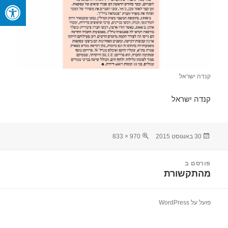
קנדה ישראל
קנדה ישראל
פורסם
מסך
30 באוגוסט 2015
970 × 833
בתאריך
מלא
יווט
פורסם ב
מהתקשורת
פועל על WordPress