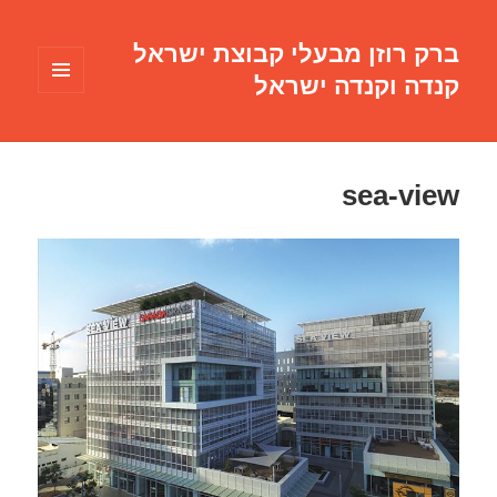
ברק רוזן מבעלי קבוצת ישראל
קנדה וקנדה ישראל
תפריטים
ווידג'טים
sea-view