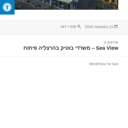
פורסם
מסך
13 בספטמבר 2016
636 × 447
בתאריך
מלא
יווט
פורסם ב
Sea View – משרדי בוטיק בהרצליה פיתוח
פועל על WordPress