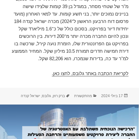
מ"ר של שטחי מסחר, במגדל בן 39 קומות שלצידו שישה
בניינים נמוכים יותר, בני תשע קומות. עד למאי האחרון (מועד
פרסום דוח הרבעון הראשון ל־2024) מכרה ישראל קנדה 184
יחידות דיור בפרויקט, בסכום כולל של כ־1.6 מיליארד שקל
ונכון להיום החברה מכרה יותר מ־200 דירות. בין הרוכשים
בפרויקט גם הפרזנטורית שלו, הזמרת נועה קירל, שרכשה בו
דירת חמישה חדרים תמורת 10.5 מיליון שקל. המחיר הממוצע
למ"ר עד כה, בדירות שנמכרו, הוא 82,206 שקל.
לקריאת הכתבה באתר גלובס, לחצו כאן.
פורסם
קטגוריות
תגיות
17 ביולי 2024
מהתקשורת
ברק רוזן
,
גלובס
,
ישראל קנדה
בתאריך