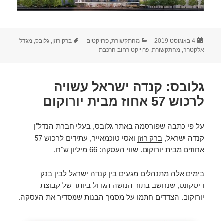
פורסם
קטגוריות
תגיות
4 באוגוסט 2019
מהתקשורת
,
פרויקטים
ברק רוזן
,
גלובס
,
מגדל
בתאריך
אלקטרה
,
מהתקשורת
,
פרוייקט רחוב הרכבת
גלובס: קנדה ישראל עשויה
לרכוש 57 אחוז מבית יורוקום
על פי כתבה שפורסמה באתר גלובס, בעלי חברת הנדל"ן
קנדה ישראל,
ברק רוזן
ואסי טוכמאייר, עתידים לרכוש 57
אחוזים מבית יורוקום. שווי העסקה: 66 מיליון ש"ח.
בימים אלה מתנהלים מגעים בין קנדה ישראל לבין בנק
דיסקונט, שנחשב בתור הנושה הגדול ביותר של קבוצת
יורוקום. הצדדים חתמו על מסמך הבנות שמסדיר את העסקה.