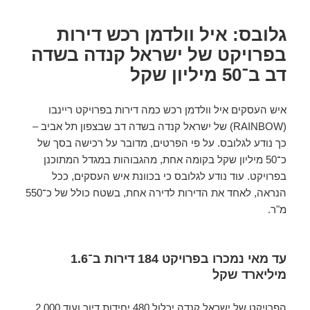
גלובס: איל וולדמן רכש דירות
בפרויקט של ישראל קנדה בשדה
דב ב־50 מיליון שקל
איש העסקים איל וולדמן רכש כמה דירות בפרויקט ריינבו
(RAINBOW) של ישראל קנדה בשדה דב שבצפון תל אביב –
כך נודע לגלובס. על פי הפרטים, מדובר על רכישה בסך של
כ־50 מיליון שקל בקומה אחת, מהגבוהות במגדל המתוכנן
בפרויקט. עוד נודע לגלובס כי בכוונת איש העסקים, ככל
הנראה, לאחד את הדירות לדירה אחת, בשטח כולל של כ־550
מ"ר.
עד מאי נמכרו בפרויקט 184 דירות ב־1.6
מיליארד שקל
הפרויקט של ישראל קנדה יכלול 480 יחידות דיור ועוד 2,000