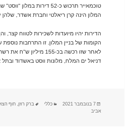
טוכמאייר תרכוש כ-52 דירות במ
המלון הינה קרן ריאלטי וחברת אשדר, שלהן ישולמו כ-82 מ
הקומות של בניין המלון. זו התרחבות נוספת 
לאחר שזו רכשה בכ-155 מילי
דניאל ים המלח, מלונות ווסט באשדוד ובתל א
פורסם
קטגוריות
תגיות
7 בנובמבר 2021
כללי
ברק רוזן
,
חוף הצוק
בתאריך
אביב