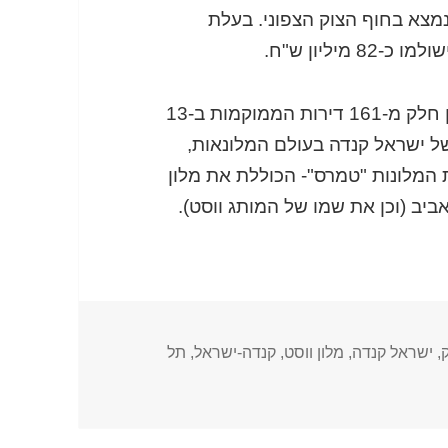
לון "ווסט" שנמצא בחוף הצוק הצפוני. בעלת
יליון ש"ח.
הדירות יהיו מיועדות לשכירות לטווח קצר, והן חלק מ-161 דירות הממוקמות ב-13
של ישראל קנדה בעולם המלונאות,
ון ש"ח את רשת המלונות "טמרס"- הכוללת את מלון
ביב (וכן את שמו של המותג ווסט).
,
ישראל קנדה
,
מלון ווסט
,
קנדה-ישראל
,
תל