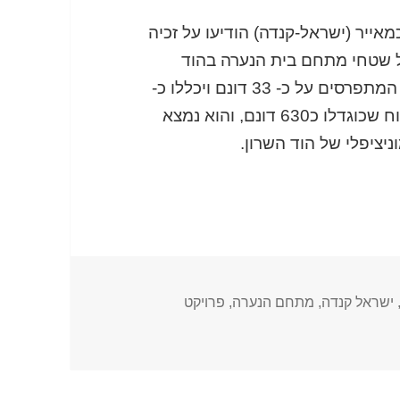
כמאייר (ישראל-קנדה) הודיעו על זכיה
על שטחי מתחם בית הנערה בהוד
השרון. הפרויקט ייבנה על גבי שישה מגרשים המתפרסים על כ- 33 דונם ויכללו כ-
450 יחידות דיור. "בית הנערה" הוא שטח פתוח שכוגדלו כ630 דונם, והוא נמצא
יציפלי של הוד השרון.
ישראל קנדה
,
מתחם הנערה
,
פרויקט