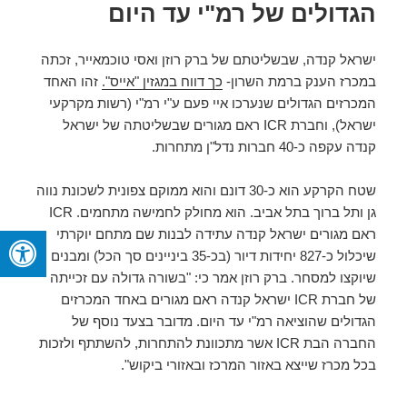
הגדולים של רמ"י עד היום
ישראל קנדה, שבשליטתם של ברק רוזן ואסי טוכמאייר, זכתה
במכרז הענק ברמת השרון-
כך דווח במגזין "אייס".
זהו האחד
המכרזים הגדולים שנערכו איי פעם ע"י רמ"י (רשות מקרקעי
ישראל), וחברת ICR ראם מגורים שבשליטתה של ישראל
קנדה עקפה כ-40 חברות נדל"ן מתחרות.
שטח הקרקע הוא כ-30 דונם והוא ממוקם צפונית לשכונת נווה
גן ותל ברוך בתל אביב. הוא מחולק לחמישה מתחמים. ICR
ראם מגורים ישראל קנדה עתידה לבנות שם מתחם יוקרתי
שיכלול כ-827 יחידות דיור (בכ-35 ביניינים סך הכל) ומבנים
שיוקצו למסחר. ברק רוזן אמר כי: "בשורה גדולה עם זכייתה
של חברת ICR ישראל קנדה ראם מגורים באחד המכרזים
הגדולים שהוציאה רמ"י עד היום. מדובר בצעד נוסף של
החברה הבת ICR אשר מתכוונת להתחרות, להשתתף ולזכות
בכל מכרז שייצא באזור המרכז ובאזורי ביקוש".