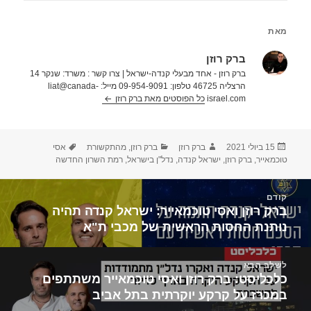
מאת
ברק רוזן
ברק רוזן - אחד מבעלי קנדה-ישראל | צרו קשר : משרד: שנקר 14
הרצליה 46725 טלפון: 09-954-9091 מייל: liat@canada-
israel.com
כל הפוסטים מאת ברק רוזן‏
פורסם
מחבר
קטגוריות
תגיות
15 ביולי 2021
ברק רוזן
ברק רוזן
,
מהתקשורת
אסי
בתאריך
טוכמאייר
,
ברק רוזן
,
ישראל קנדה
,
נדל"ן בישראל
,
רמת השרון החדשה
יווט
קודם
ברק רוזן ואסי טוכמאייר: ישראל קנדה תהיה
הפוסט
נותנת החסות הראשית של מכבי ת"א
הקודם:
לשלב הבא
כלכליסט: ברק רוזן ואסי טוכמאייר משתתפים
הפוסט
במכרז על קרקע יוקרתית בתל אביב
הבא: