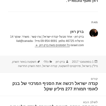
רוזן ואסף טוכמאייר.
מאת
ברק רוזן
ברק רוזן - אחד מבעלי קנדה-ישראל | צרו קשר : משרד: שנקר 14
הרצליה 46725 טלפון: 09-954-9091 מייל: liat@canada-
israel.com
כל הפוסטים מאת ברק רוזן‏
פורסם
מחבר
קטגוריות
תגיות
1 בספטמבר 2017
ברק רוזן
כללי
השקעה באזור השרון
,
בתאריך
נדל"ן בישראל
,
פרויקטים להשקעה
,
קנדה-ישראל
,
רמת השרון החדשה
יווט
קודם
קנדה ישראל רכשה את הסניף המרכזי של בנק
הפוסט
לאומי תמורת 277 מיליון שקל
הקודם:
לשלב הבא