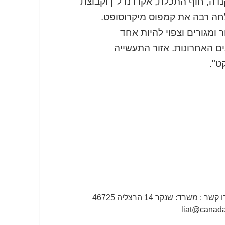
ה, חוף התכלת, אקרו נדל"ן וקבוצת
ה רבה את קמפוס מיקרוסופט.
ומגורים וצפוי להיות אחד
 האחרונות. אזור התעשייה
ט".
ברק רוזן - אחד מבעלי קנדה-ישראל | צרו קשר : משרד: שנקר 14 הרצליה 46725