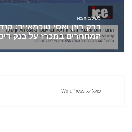
לשלב הבא
ברק רוזן ואסי טוכמאייר: קנד
הפוסט
המתחרים במכרז על בנק דיס
הבא:
פועל על WordPress