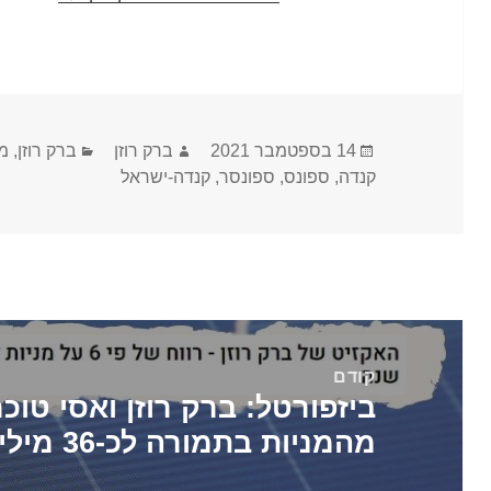
פורסם
מחבר
קטגוריות
14 בספטמבר 2021
ברק רוזן
ברק רוזן
,
מ
בתאריך
קנדה
,
ספונס
,
ספונסר
,
קנדה-ישראל
ניווט
קודם
הפוסט
מהמניות בתמורה לכ-36 מיליון ש"ח
הקודם: