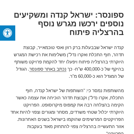
ספונסר: ישראל קנדה ומשקיעים
נוספים ירכשו מגרש נוסף
בהרצליה פיתוח
קנדה ישראל שבבעלות ברק רוזן ואסי טוכמאייר, קבוצת
תדהר, חוף התכלת ואקרו נדל"ן משלימות את רכישת המגרש
היוקרתי בהרצליה פיתוח ויפעלו יחד להקמת פרויקט משותף
בהיקף של כ-400,000 ש"ח- כך
נכתב באתר ספונסר
. הגודל
של המגדל הוא כ-60,000 מ"ר.
מהשותפות נמסר כי: "השותפות של ישראל קנדה, חוף
התכלת, אקרו נדל"ן וקבוצת תדהר הוכיחה את עצמה כאשר
הקימה בהצלחה רבה את קמפוס מיקרוסופט. הפרויקט
היוקרתי יכלול שטחי משרדים, מסחר ומגורים וצפוי להיות אחד
הפרויקטים המרשימים שהוקמו בישראל בשנים האחרונות.
אזור התעשייה בהרצליה צפוי להתחזק מאוד בעקבות
הפרויקט".