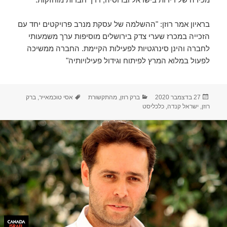
בראיון אמר רוזן: "ההשלמה של עסקת מנרב פרויקטים יחד עם
הזכייה במכרז שערי צדק בירושלים מוסיפות ערך משמעותי
לחברה והינן סינרגטיות לפעילות הקיימת. החברה ממשיכה
לפעול במלוא המרץ לפיתוח וגידול פעילויותיה"
פורסם
קטגוריות
תגיות
27 בדצמבר 2020
ברק רוזן
,
מהתקשורת
אסי טוכמאייר
,
ברק
בתאריך
רוזן
,
ישראל קנדה
,
כלכליסט