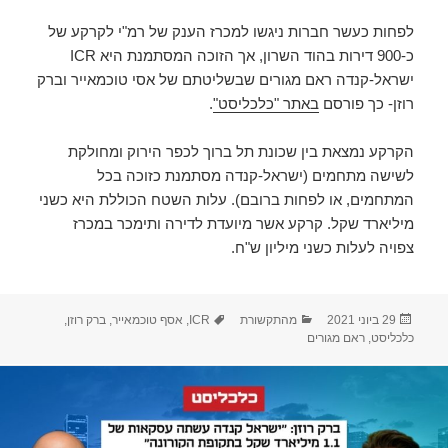
לפחות כעשר חברות ניגשו למכרז הענק של רמ"י לקרקע של
כ-900 דירות בהוד השרון, אך הזוכה המסתמנת היא ICR
ישראל-קנדה ראם מגורים שבשליטתם של אסי טוכמאייר וברק
רוזן- כך פורסם
באתר "כלכליסט"
.
הקרקע נמצאת בין שכונת תל ברוך לכפר הירוק ומחולקת
לשישה מתחמים (ישראל-קנדה מסתמנת כזוכה בכל
המתחמים, או לפחות ברובם). עלות השטח הכוללת היא כשני
מיליארד שקל. קרקע אשר מיועדת לדירה ותימכר במכרז
צפויה לעלות כשני מיליון ש"ח.
פורסם
קטגוריות
תגיות
29 ביוני 2021
מהתקשורת
ICR
,
אסף טוכמאייר
,
ברק רוזן
,
בתאריך
כלכליסט
,
ראם מגורים