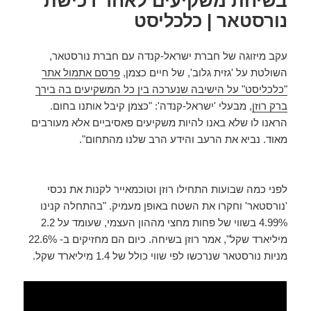
בשיחת משקיעים לאחר רכישת
נורסטאר | כלכליסט
עקב מיזוגה של חברת ישראל-קנדה עם חברת נורסטאר,
השולטת על 'גזית גלוב', של חיים כצמן,
פרסם אתמול אתר
"כלכליסט" על הישיבה שנערכה בין כל המשקיעים בה בירך
ברק רוזן
, מבעלי 'ישראל-קנדה': "כצמן קיבל אותנו בחום.
הראנו לו שלא באנו להיות משקיעים פאסיביים אלא מעורבים
מאוד. נביא את הרעב והידע הרב שלנו מהתחום".
לפני כמה שבועות התחילו רוזן וטוכמאייר לקנות את נכסי
'נורסטאר' וחקרו את השטח באופן מעמיק. "בהתחלה קנינו
4.99% בשווי של פחות מחצי מההון העצמי, שעומד על 2.2
מיליארד שקל", אמר רוזן בשיחה. כיום הם מחזיקים ב- 22.6%
מניות נורסטאר שנרכשו לפי שווי כולל של 1.4 מיליארד שקל.