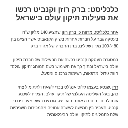
כלכליסט: ברק רוזן וקנביט רכשו
את פעילות תיקון עולם בישראל
אתר כלכליסט מדווח כי ברק רוזן
שהציע 140 מליון ש"ח
בעסקה גבר על חברות אחרות בשוק הקנאביס אשר הציעו בין
80 ל-100 מליון שקלים, בהן החברה של אהוד ברק.
במסגרת העסקה קנביט רכשה את הפעילות של חברת תיקון
עולם בישראל ובתוך כך את השימוש בשם המותג "תיקון עולם"
חוות גידול, מרפאות, רשימות צרכנים,ומפעל.
רוזן
,שנסע בעצמו ללוס אנג'לס בכדי לשאת ולתת מול צחי
כהן, בעל השליטה העולמי של תיקון עולם, הצליח לשכנע
אותו לבחור בחברה אותה הוא ייצג. גורמים בשוק מעריכים כי
קנביט תעביר בין חמישה לעשרה אחוזים מהמכירות השניתיות
שלה כתמלוגים לתיקון עולם הבינלאומית