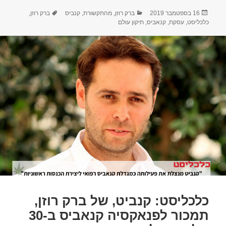
פורסם
קטגוריות
תגיות
16 בספטמבר 2019
ברק רוזן
,
מהתקשורת
,
קנביס
ברק רוזן
,
בתאריך
כלכליסט
,
עסקת
,
קנאביס
,
תיקון עולם
כלכליסט: קנביט, של ברק רוזן,
תמכור לפנאקסיה קנאביס ב-30