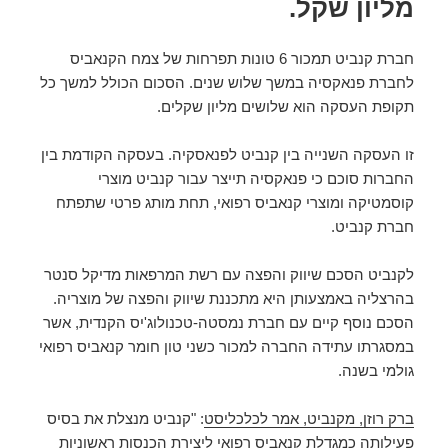
מליון שקל.
חברת קנביט תמכור 6 טונות תפרחות של צמח הקנאביס
לחברת פנאקסיה במשך שלוש שנים. הסכום הכולל למשך כל
תקופת העסקה הוא שלושים מליון שקלים.
זו העסקה השנייה בין קנביט לפנאסקיה. בעסקה הקודמת בין
החברות סוכם כי פנאקסיה תייצר עבור קנביט מוצרי
קוסמטיקה ומוצרי קנאביס רפואי, תחת מותג פרטי שתפתח
חברת קנביט.
לקנביט הסכם שיווק והפצה עם רשת המרפאות מדיקל סנטר
בהרצליה באמצעותן היא מתכננת שיווק והפצה של מוצריה.
הסכם נוסף קיים עם חברת נמסטה-טכנולוג'יס הקנדית, אשר
במסגרתו עתידה החברה למכור כשני טון חומר קנאביס רפואי
גולמי בשנה.
ברק רוזן, מקנביט, אמר לכלכליסט
: "קנביט מנצלת את בסיס
פעילותה כמגדלת קנאביס רפואי ליצירת הכנסות ראשוניות