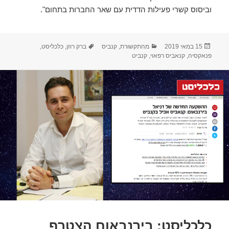
וביסוס קשרי פעילות הדדית עם שאר החברות בתחום".
פורסם
קטגוריות
תגיות
15 במאי 2019
מהתקשורת
,
קנביס
ברק רוזן
,
כלכליסט
,
בתאריך
פנאקסיה
,
קנאביס רפאוי
,
קנביט
כלכליסט: בירנבאום הצטרף