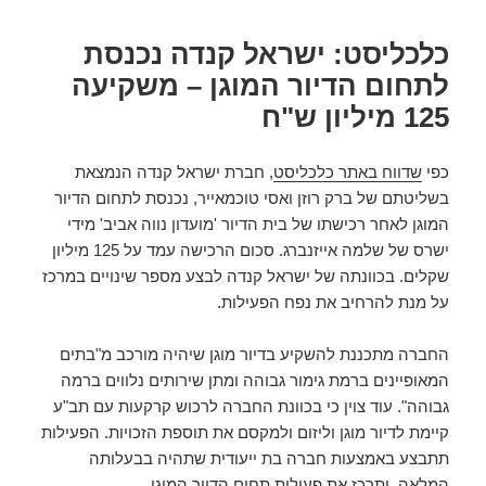
כלכליסט: ישראל קנדה נכנסת
לתחום הדיור המוגן – משקיעה
125 מיליון ש"ח
כפי
שדווח באתר כלכליסט
, חברת ישראל קנדה הנמצאת
בשליטתם של ברק רוזן ואסי טוכמאייר, נכנסת לתחום הדיור
המוגן לאחר רכישתו של בית הדיור 'מועדון נווה אביב' מידי
ישרס של שלמה אייזנברג. סכום הרכישה עמד על 125 מיליון
שקלים. בכוונתה של ישראל קנדה לבצע מספר שינויים במרכז
על מנת להרחיב את נפח הפעילות.
החברה מתכננת להשקיע בדיור מוגן שיהיה מורכב מ"בתים
המאופיינים ברמת גימור גבוהה ומתן שירותים נלווים ברמה
גבוהה". עוד צוין כי בכוונת החברה לרכוש קרקעות עם תב"ע
קיימת לדיור מוגן וליזום ולמקסם את תוספת הזכויות. הפעילות
תתבצע באמצעות חברה בת ייעודית שתהיה בבעלותה
המלאה, ותרכז את פעילות תחום הדיור המוגן.