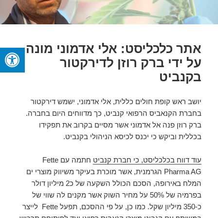
אתר כלכליסט: אלי אדמוני מונה
על ידי ברק רוזן לדירקטור
בקנביט
יושב ראש קופת חולים כללית, אלי אדמוני, ישמש דירקטור
בחברת הקנאביס הרפואי קנביט, כך מדווחים היום בחברה.
ברק רוזן פנה אל אדמוני אשר מסיים בקרוב את תפקידו
בכללית וביקש כי יכנס לכיסא הניהולי בקנביט.
עוד דווח בכלכליסט, כי חברת קנביט
חתמה עם Fette
Pharma AG הגרמנית, אשר מוכרת בעיקר משיווק מוצרי ים
המלח באירופה, הסכם הכולל השקעה של כ2 מיליון דולר
בפרמיה של 50% על מחיר השוק אשר מקנים לה שווי של
כ-350 מיליון שקל. כמו כן, על פי ההסכם, תפעל Fette לייצר