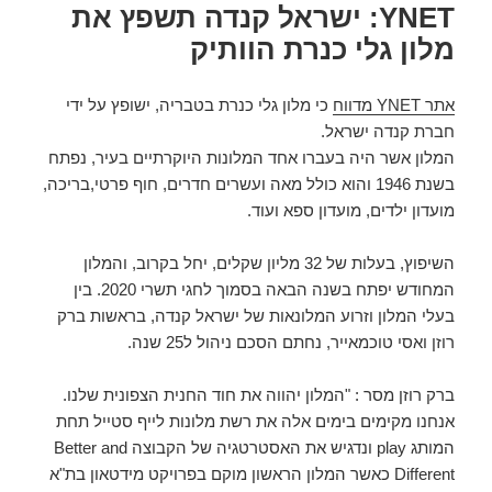
YNET: ישראל קנדה תשפץ את
מלון גלי כנרת הוותיק
אתר YNET מדווח
כי מלון גלי כנרת בטבריה, ישופץ על ידי
חברת קנדה ישראל.
המלון אשר היה בעברו אחד המלונות היוקרתיים בעיר, נפתח
בשנת 1946 והוא כולל מאה ועשרים חדרים, חוף פרטי,בריכה,
מועדון ילדים, מועדון ספא ועוד.
השיפוץ, בעלות של 32 מליון שקלים, יחל בקרוב, והמלון
המחודש יפתח בשנה הבאה בסמוך לחגי תשרי 2020. בין
בעלי המלון וזרוע המלונאות של ישראל קנדה, בראשות ברק
רוזן ואסי טוכמאייר, נחתם הסכם ניהול ל25 שנה.
ברק רוזן מסר : "המלון יהווה את חוד החנית הצפונית שלנו.
אנחנו מקימים בימים אלה את רשת מלונות לייף סטייל תחת
המותג play ונדגיש את האסטרטגיה של הקבוצה Better and
Different כאשר המלון הראשון מוקם בפרויקט מידטאון בת"א