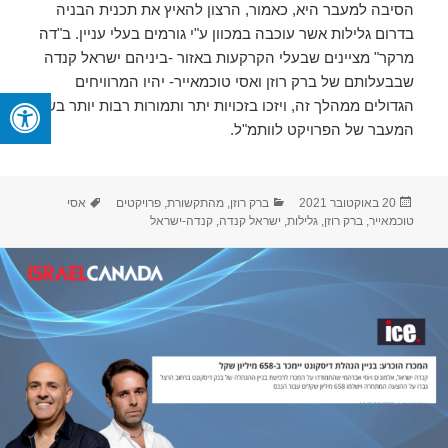
הסיבה למעבר היא, כאמור, הרצון להאיץ את תכנית הבניה
בדרום גלילות אשר עוכבה במכוון ע"י גורמים בעלי עניין. ב"דה
מרקר" מציינים שבעלי הקרקעות באזור -ביניהם ישראל קנדה
שבבעלותם של ברק רוזן ואסי טוכמאייר- יהיו המרוויחים
הגדולים ממהלך זה, ויזכו בזכויות יתר ותמורות רבות יותר בשל
המעבר של הפרויקט לוותמ"ל.
פורסם
קטגוריות
תגיות
20 באוקטובר 2021
ברק רוזן
,
מהתקשורת
,
פרויקטים
אסי
בתאריך
טוכמאייר
,
ברק רוזן
,
גלילות
,
ישראל קנדה
,
קנדה-ישראל