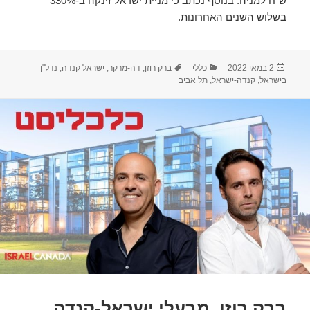
ש"ח למניה. בנוסף נכתב כי מניית ישראל זינקה ב-330%
בשלוש השנים האחרונות.
פורסם
קטגוריות
תגיות
2 במאי 2022
כללי
ברק רוזן
,
דה-מרקר
,
ישראל קנדה
,
נדל"ן
בתאריך
בישראל
,
קנדה-ישראל
,
תל אביב
ברק רוזן, מבעלי ישראל-קנדה,