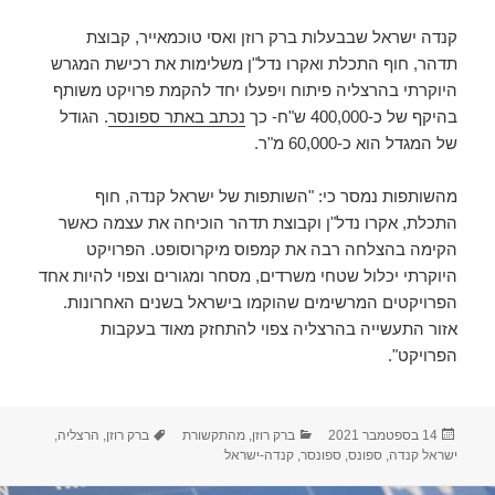
קנדה ישראל שבבעלות ברק רוזן ואסי טוכמאייר, קבוצת
תדהר, חוף התכלת ואקרו נדל"ן משלימות את רכישת המגרש
היוקרתי בהרצליה פיתוח ויפעלו יחד להקמת פרויקט משותף
בהיקף של כ-400,000 ש"ח- כך
נכתב באתר ספונסר
. הגודל
של המגדל הוא כ-60,000 מ"ר.
מהשותפות נמסר כי: "השותפות של ישראל קנדה, חוף
התכלת, אקרו נדל"ן וקבוצת תדהר הוכיחה את עצמה כאשר
הקימה בהצלחה רבה את קמפוס מיקרוסופט. הפרויקט
היוקרתי יכלול שטחי משרדים, מסחר ומגורים וצפוי להיות אחד
הפרויקטים המרשימים שהוקמו בישראל בשנים האחרונות.
אזור התעשייה בהרצליה צפוי להתחזק מאוד בעקבות
הפרויקט".
פורסם
קטגוריות
תגיות
14 בספטמבר 2021
ברק רוזן
,
מהתקשורת
ברק רוזן
,
הרצליה
,
בתאריך
ישראל קנדה
,
ספונס
,
ספונסר
,
קנדה-ישראל