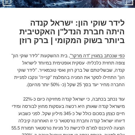
לידר שוקי הון: ישראל קנדה
היתה חברת הנדל"ן האקטיבית
ביותר בשוק המקומי | ברק רוזן
כפי שנכתב במגזין "דה מרקר"
, בית ההשקעות "לידר שוקי הון"
צופה תחזית כלכלית- עסקית אופטימית במיוחד לישראל
קנדה, שבשליטתם של ברק רוזן ואסי טוכמאייר. "לידר שוקי
הון" התחילו לסקר את המניה בהמלצת "קנייה" ונקבו למניית
החברה מחיר יעד בסך 25 שקל (כ- 50% יותר מהיום).
עוד נכתב בכתבה, כי ישראל קנדה מחזיקה כיום כ-22%
מישראל קנדה שאותן היא רכשה בעסקות מחוץ לבורסה ומידי
חיים כצמן בסכום כולל של כ-345 מיליון שקל. לפני כשבוע
דיווחו ישראל קנדה וחברת נורסטאר כי זו האחרונה קיבלה
הצעה להיכנס למו"מ לרכישת כל מניות נורסטאר תמורת 55.5