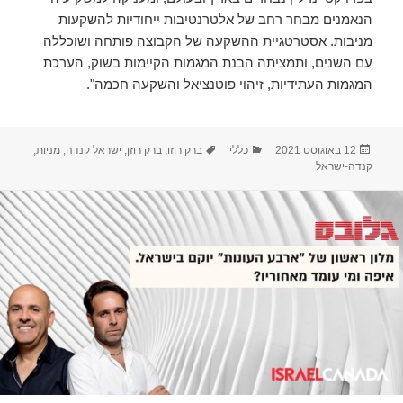
הנאמנים מבחר רחב של אלטרנטיבות ייחודיות להשקעות
מניבות. אסטרטגיית ההשקעה של הקבוצה פותחה ושוכללה
עם השנים, ותמציתה הבנת המגמות הקיימות בשוק, הערכת
המגמות העתידיות, זיהוי פוטנציאל והשקעה חכמה".
פורסם
קטגוריות
תגיות
12 באוגוסט 2021
כללי
ברק רוזו
,
ברק רוזן
,
ישראל קנדה
,
מניות
,
בתאריך
קנדה-ישראל