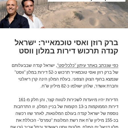
ברק רוזן ואסי טוכמאייר: ישראל
קנדה תרכוש דירות במלון ווסט
כפי שנכתב באתר עיתון "כלכליסט"
, ישראל קנדה שבבעלותם
של ברק רוזן ואסי טוכמאייר תרכוש כ-52 דירות במלון "ווסט"
שנמצא בחוף הצוק הצפוני. בעלת המלון הינה קרן ריאלטי
וחברת אשדר, שלהן ישולמו כ-82 מיליון ש"ח.
הדירות יהיו מיועדות לשכירות לטווח קצר, והן חלק מ-161
דירות הממוקמות ב-13 הקומות של בניין המלון. זו התרחבות
נוספת של ישראל קנדה בעולם המלונאות, לאחר שזו רכשה
בכ-155 מיליון ש"ח את רשת המלונות "טמרס"- הכוללת את
מלון דניאל ים המלח, מלונות ווסט באשדוד ובתל אביב (וכן את