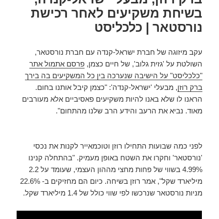
בשיחת משקיעים לאחר רכישת
נורסטאר | כלכליסט
עקב מיזוגה של חברת ישראל-קנדה עם חברת נורסטאר,
השולטת על 'גזית גלוב', של חיים כצמן,
פרסם אתמול אתר
"כלכליסט" על הישיבה שנערכה בין כל המשקיעים בה בירך
ברק רוזן
, מבעלי 'ישראל-קנדה': "כצמן קיבל אותנו בחום.
הראנו לו שלא באנו להיות משקיעים פאסיביים אלא מעורבים
מאוד. נביא את הרעב והידע הרב שלנו מהתחום".
לפני כמה שבועות התחילו רוזן וטוכמאייר לקנות את נכסי
'נורסטאר' וחקרו את השטח באופן מעמיק. "בהתחלה קנינו
4.99% בשווי של פחות מחצי מההון העצמי, שעומד על 2.2
מיליארד שקל", אמר רוזן בשיחה. כיום הם מחזיקים ב- 22.6%
מניות נורסטאר שנרכשו לפי שווי כולל של 1.4 מיליארד שקל.