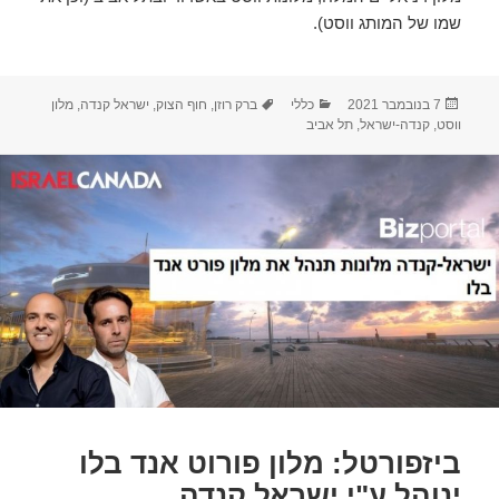
שמו של המותג ווסט).
פורסם
קטגוריות
תגיות
7 בנובמבר 2021
כללי
ברק רוזן
,
חוף הצוק
,
ישראל קנדה
,
מלון
בתאריך
ווסט
,
קנדה-ישראל
,
תל אביב
ביזפורטל: מלון פורוט אנד בלו
ינוהל ע"י ישראל קנדה