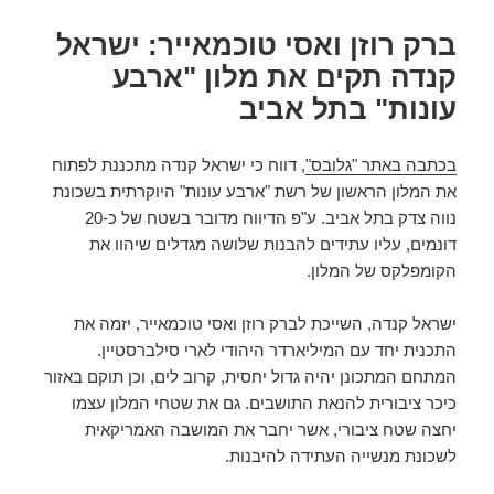
ברק רוזן ואסי טוכמאייר: ישראל
קנדה תקים את מלון "ארבע
עונות" בתל אביב
בכתבה באתר "גלובס"
, דווח כי ישראל קנדה מתכננת לפתוח
את המלון הראשון של רשת "ארבע עונות" היוקרתית בשכונת
נווה צדק בתל אביב. ע"פ הדיווח מדובר בשטח של כ-20
דונמים, עליו עתידים להבנות שלושה מגדלים שיהוו את
הקומפלקס של המלון.
ישראל קנדה, השייכת לברק רוזן ואסי טוכמאייר, יזמה את
התכנית יחד עם המיליארדר היהודי לארי סילברסטיין.
המתחם המתכונן יהיה גדול יחסית, קרוב לים, וכן תוקם באזור
כיכר ציבורית להנאת התושבים. גם את שטחי המלון עצמו
יחצה שטח ציבורי, אשר יחבר את המושבה האמריקאית
לשכונת מנשייה העתידה להיבנות.