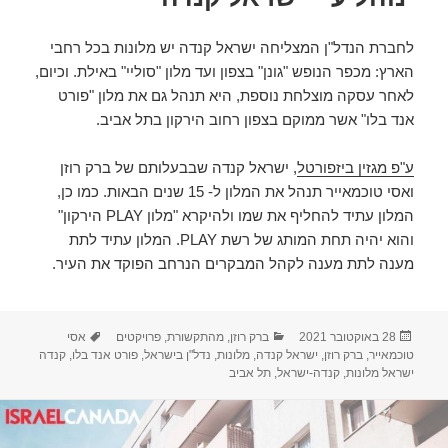
לחברת הנדל"ן המצליחה ישראל קנדה יש מלונות בכל רחבי
הארץ: מכפר הנופש "גונן" בצפון ועד מלון "סוליי" באילת. וכיום,
לאחר עסקה מוצלחת נוספת, היא תנהל גם את מלון "פורט
אנד בלו" אשר ממוקם בצפון רחוב הירקון בתל אביב.
ע"פ מגזין ביזפורטל
, ישראל קנדה שבבעלותם של ברק רוזן
ואסי טוכמאייר תנהל את המלון ל- 15 שנים הבאות. כמו כן,
המלון עתיד להחליף את שמו ולהיקרא "מלון PLAY הירקון"
והוא יהיה תחת המותג של רשת PLAY. המלון עתיד לתת
מענה לתת מענה לקהל המבקרים הנרחב הפוקד את העיר.
פורסם
קטגוריות
תגיות
28 באוקטובר 2021
ברק רוזן
,
מהתקשורת
,
פרויקטים
אסי
בתאריך
טוכמאייר
,
ברק רוזן
,
ישראל קנדה
,
מלונות
,
נדל"ן בישראל
,
פורט אנד בלו
,
קנדה
ישראל מלונות
,
קנדה-ישראל
,
תל אביב