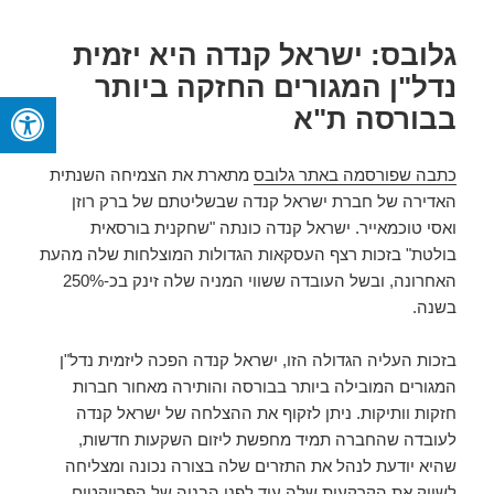
גלובס: ישראל קנדה היא יזמית
נדל"ן המגורים החזקה ביותר
בבורסה ת"א
כתבה שפורסמה באתר גלובס
מתארת את הצמיחה השנתית
האדירה של חברת ישראל קנדה שבשליטתם של ברק רוזן
ואסי טוכמאייר. ישראל קנדה כונתה "שחקנית בורסאית
בולטת" בזכות רצף העסקאות הגדולות המוצלחות שלה מהעת
האחרונה, ובשל העובדה ששווי המניה שלה זינק בכ-250%
בשנה.
בזכות העליה הגדולה הזו, ישראל קנדה הפכה ליזמית נדל"ן
המגורים המובילה ביותר בבורסה והותירה מאחור חברות
חזקות וותיקות. ניתן לזקוף את ההצלחה של ישראל קנדה
לעובדה שהחברה תמיד מחפשת ליזום השקעות חדשות,
שהיא יודעת לנהל את התזרים שלה בצורה נכונה ומצליחה
לשווק את הקרקעות שלה עוד לפני הבניה של הפרויקטים.