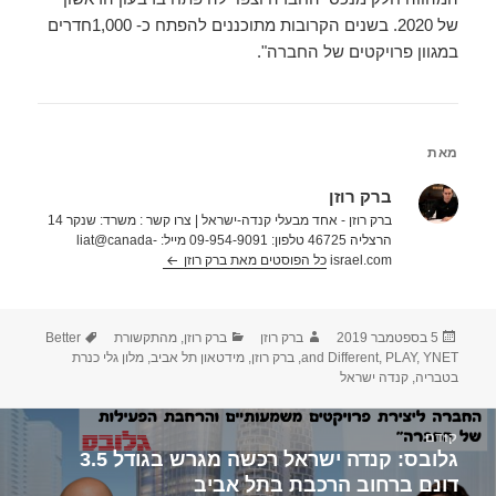
של 2020. בשנים הקרובות מתוכננים להפתח כ- 1,000חדרים
במגוון פרויקטים של החברה".
מאת
ברק רוזן
ברק רוזן - אחד מבעלי קנדה-ישראל | צרו קשר : משרד: שנקר 14
הרצליה 46725 טלפון: 09-954-9091 מייל: liat@canada-
israel.com
כל הפוסטים מאת ברק רוזן‏
פורסם
מחבר
קטגוריות
תגיות
5 בספטמבר 2019
ברק רוזן
ברק רוזן
,
מהתקשורת
Better
בתאריך
YNET
,
PLAY
,
and Different
,
ברק רוזן
,
מידטאון תל אביב
,
מלון גלי כנרת
בטבריה
,
קנדה ישראל
יווט
קודם
גלובס: קנדה ישראל רכשה מגרש בגודל 3.5
הפוסט
דונם ברחוב הרכבת בתל אביב
הקודם: