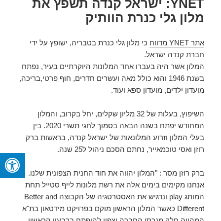
YNET: ישראל קנדה תשפץ את
מלון גלי כנרת הוותיק
אתר YNET מדווח
כי מלון גלי כנרת בטבריה, ישופץ על ידי
חברת קנדה ישראל.
המלון אשר היה בעברו אחד המלונות היוקרתיים בעיר, נפתח
בשנת 1946 והוא כולל מאה ועשרים חדרים, חוף פרטי,בריכה,
מועדון ילדים, מועדון ספא ועוד.
השיפוץ, בעלות של 32 מליון שקלים, יחל בקרוב, והמלון
המחודש יפתח בשנה הבאה בסמוך לחגי תשרי 2020. בין
בעלי המלון וזרוע המלונאות של ישראל קנדה, בראשות ברק
רוזן ואסי טוכמאייר, נחתם הסכם ניהול ל25 שנה.
ברק רוזן מסר : "המלון יהווה את חוד החנית הצפונית שלנו.
אנחנו מקימים בימים אלה את רשת מלונות לייף סטייל תחת
המותג play ונדגיש את האסטרטגיה של הקבוצה Better and
Different כאשר המלון הראשון מוקם בפרויקט מידטאון בת"א
המהווה חלק מנכסי החברה וצפוי להיפתח ברבעון הראשון